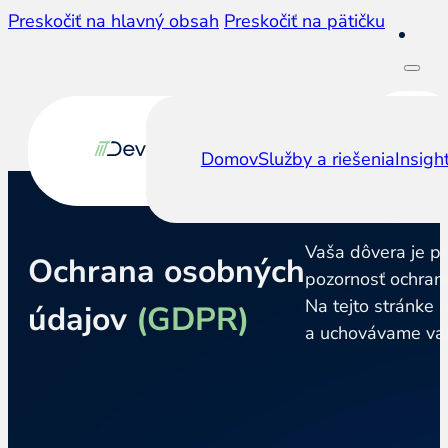
Preskočiť na hlavný obsah
Preskočiť na pätičku
Domov
Služby a riešenia
Insigh
Vaša dôvera je p
Ochrana osobných
pozornosť ochran
Na tejto stránke 
údajov
(GDPR)
a uchovávame vaš