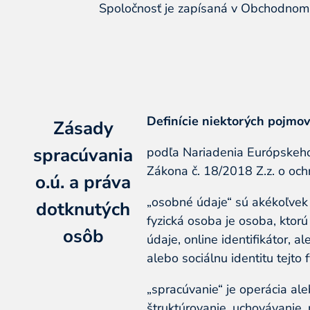
Spoločnosť je zapísaná v Obchodnom re
Definície niektorých pojmo
Zásady
spracúvania
podľa Nariadenia Európskeho
Zákona č. 18/2018 Z.z. o oc
o.ú. a práva
„osobné údaje“ sú akékoľvek i
dotknutých
fyzická osoba je osoba, ktorú
osôb
údaje, online identifikátor, 
alebo sociálnu identitu tejto 
„spracúvanie“ je operácia al
štruktúrovanie, uchovávanie,