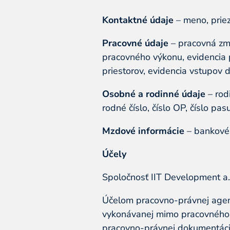
Kontaktné údaje
– meno, priez
Pracovné údaje
– pracovná zml
pracovného výkonu, evidencia p
priestorov, evidencia vstupov 
Osobné a rodinné údaje
– rod
rodné číslo, číslo OP, číslo pa
Mzdové informácie
– bankové s
Účely
Spoločnosť IIT Development a.
Účelom pracovno-právnej agen
vykonávanej mimo pracovného p
pracovno-právnej dokumentácie