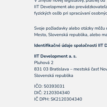
V zmysle novej legislatívy, platnej o
IIT Development ako prevádzkovateľa
fyzických osôb pri spracúvaní osobný
Svoje požiadavky alebo otázky môžu d
Mesto, Slovenská republika, alebo m
Identifikačné údaje spoločnosti IIT
IIT Development a. s.
Pluhová 2
831 03 Bratislava – mestská časť No
Slovenská republika
IČO: 50393031
DIČ: 2120304340
IČ DPH: SK2120304340