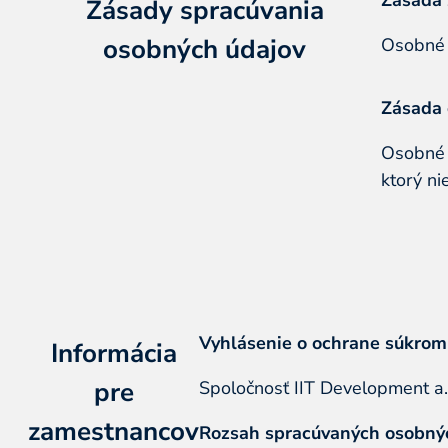
Zásada 
Zásady spracúvania
osobných údajov
Osobné 
Zásada
Osobné 
ktorý ni
Vyhlásenie o ochrane súkromi
Informácia
pre
Spoločnosť IIT Development a.
zamestnancov
Rozsah spracúvaných osobný