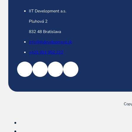
IIT Development a.s.
Pluhová 2
832 48 Bratislava
info@iitdevelopment.sk
+421 911 952 222
Copy