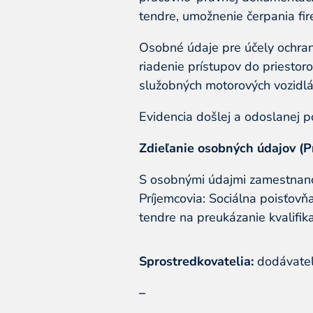
tendre, umožnenie čerpania fir
Osobné údaje pre účely ochran
riadenie prístupov do priesto
služobných motorových vozidlá
Evidencia došlej a odoslanej 
Zdieľanie osobných údajov (Pr
S osobnými údajmi zamestnanc
Príjemcovia: Sociálna poisťov
tendre na preukázanie kvalifik
Sprostredkovatelia:
dodávateli
–