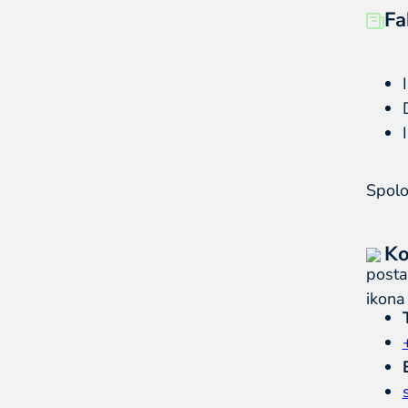
Fa
Spolo
Ko